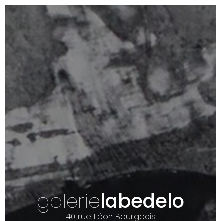
galerie
labedelo
40 rue Léon Bourgeois